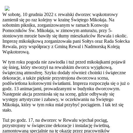
W sobotę, 10 grudnia 2022 r. rewalski dworzec wąskotorowy
zamienił się po raz kolejny w krainę Świętego Mikołaja. Na
sobotnim pikniku, zorganizowanym w ramach Konwoju
Pomocników Św. Mikołaja, w zimowym anturażu, przy 5-
stoniowym mrozie bawiły się tłumy mieszkańców Rewala i okolic.
Imprezę mikołajkową zorganizowała pani Sołtys oraz Rada Sołecka
Rewala, przy współpracy z Gminą Rewal i Nadmorską Koleją
Wąskotorową.
W tym roku pogoda nie zawiodła i tuż przed mikołajkami pojawił
się śnieg, który stworzył na rewalskim dworcu wyjątkową,
świąteczną atmosferę. Szyku dodały również choinki i świąteczne
dekoracje, a także pięknie przystrojona dworcowa scena,
podświetlona kolorowymi światłami. Impreza rozpoczęła się o już o
godz. 13 animacjami, prowadzanymi w budynku dworcowym.
Następnie akcja przeniosła się na scenę, gdzie odbywały się
występy artystyczne i zabawy, w oczekiwaniu na Świętego
Mikołaja, który w tym roku miał przybyć pociągiem. I tak też się
stało.
Tuż po godz. 17, na dworzec w Rewalu wjechał pociąg,
przystrojony w świąteczne dekoracje i instalację świetlną,
zamontowaną specjalnie na tę okazję przez pracowników