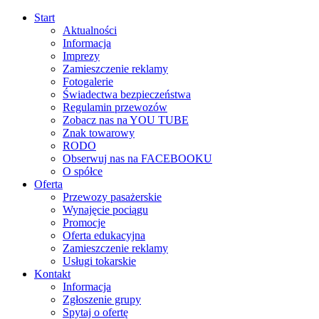
Start
Aktualności
Informacja
Imprezy
Zamieszczenie reklamy
Fotogalerie
Świadectwa bezpieczeństwa
Regulamin przewozów
Zobacz nas na YOU TUBE
Znak towarowy
RODO
Obserwuj nas na FACEBOOKU
O spółce
Oferta
Przewozy pasażerskie
Wynajęcie pociągu
Promocje
Oferta edukacyjna
Zamieszczenie reklamy
Usługi tokarskie
Kontakt
Informacja
Zgłoszenie grupy
Spytaj o ofertę