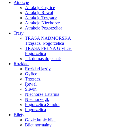
Atrakcje
Atrakcje Gryfice
Atrakcje Rewal
Atrakcje Trzęsacz
Atrakcje Niechorze
Atrakcje Pogorzelica
Trasy
TRASA NADMORSKA
Trzęsacz- Pogorzelica
TRASA PEŁNA Gryfice-
Pogorzelica
Jak do nas dojechać
Rozkład
Rozkład jazdy
Gyfice
Trzęsacz
Rewal
Śliwin
Niechorze Latarnia
Niechorze gł.
Pogorzelica Sandra
Pogorzelica
Bilety
Gdzie kupić bilet
Bilet normalny