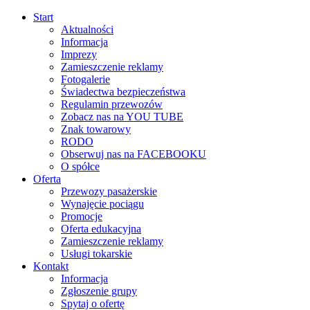
Start
Aktualności
Informacja
Imprezy
Zamieszczenie reklamy
Fotogalerie
Świadectwa bezpieczeństwa
Regulamin przewozów
Zobacz nas na YOU TUBE
Znak towarowy
RODO
Obserwuj nas na FACEBOOKU
O spółce
Oferta
Przewozy pasażerskie
Wynajęcie pociągu
Promocje
Oferta edukacyjna
Zamieszczenie reklamy
Usługi tokarskie
Kontakt
Informacja
Zgłoszenie grupy
Spytaj o ofertę