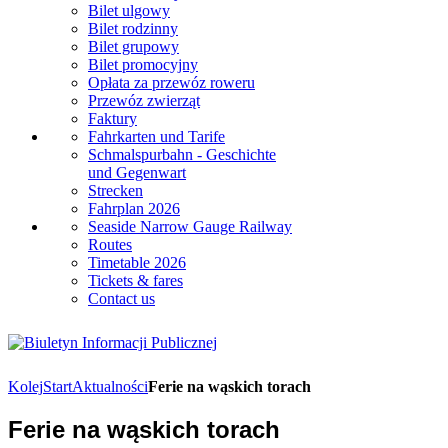
Bilet ulgowy
Bilet rodzinny
Bilet grupowy
Bilet promocyjny
Opłata za przewóz roweru
Przewóz zwierząt
Faktury
Fahrkarten und Tarife
Schmalspurbahn - Geschichte
und Gegenwart
Strecken
Fahrplan 2026
Seaside Narrow Gauge Railway
Routes
Timetable 2026
Tickets & fares
Contact us
Kolej
Start
Aktualności
Ferie na wąskich torach
Ferie na wąskich torach