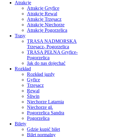
Atrakcje
Atrakcje Gryfice
Atrakcje Rewal
Atrakcje Trzęsacz
Atrakcje Niechorze
Atrakcje Pogorzelica
Trasy
TRASA NADMORSKA
Trzęsacz- Pogorzelica
TRASA PEŁNA Gryfice-
Pogorzelica
Jak do nas dojechać
Rozkład
Rozkład jazdy
Gyfice
Trzęsacz
Rewal
Śliwin
Niechorze Latarnia
Niechorze gł.
Pogorzelica Sandra
Pogorzelica
Bilety
Gdzie kupić bilet
Bilet normalny