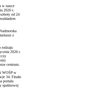
a w nauce
ia 2026 r.
soboty od 24
 rozkładem
, Nadmorska
ariusze z
o rodzaju
ycznia 2026 r.
yczy
stry
orze centrum.
bami WOŚP w
cje 34. Finału
a portalu
y spalinowej