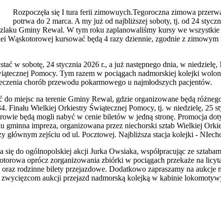
Rozpoczęła się I tura ferii zimowuych.Tegoroczna zimowa przerw
potrwa do 2 marca. A my już od najbliższej soboty, tj. od 24 styczn
szlaku Gminy Rewal. W tym roku zaplanowaliśmy kursy we wszystkie 
olei Wąskotorowej kursować będą 4 razy dziennie, zgodnie z zimowym
ć w sobotę, 24 stycznia 2026 r., a już następnego dnia, w niedzielę
Świątecznej Pomocy. Tym razem w pociągach nadmorskiej kolejki wolont
 leczenia chorób przewodu pokarmowego u najmłodszych pacjentów.
ć do miejsc na terenie Gminy Rewal, gdzie organizowane będą różneg
 Finału Wielkiej Orkiestry Świątecznej Pomocy, tj. w niedzielę, 25 st
rowie będą mogli nabyć w cenie biletów w jedną stronę. Promocja dot
 gminna impreza, organizowana przez niechorski sztab Wielkiej Orkie
 głównym zejściu od ul. Pocztowej. Najbliższa stacja kolejki - NIech
a się do ogólnopolskiej akcji Jurka Owsiaka, współpracując ze szta
torowa oprócz zorganizowania zbiórki w pociągach przekaże na licyta
oraz rodzinne bilety przejazdowe. Dodatkowo zapraszamy na aukcje n
e zwycięzcom aukcji przejazd nadmorską kolejką w kabinie lokomotyw