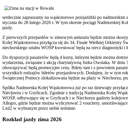
serdecznie zapraszamy na wąskotorowe przejażdżki po nadmorskim 
stycznia do 28 lutego 2026 r. W tym okresie pociągi Nadmorskiej K
jazdy.
Z pierwszych przejazdów w zimowym anturażu będzie można skorzysta
Kolej Wąskotorowa przyłącza się do 34. Finale Wielkiej Orkiestry 
niechorskiego sztabu WOŚP kwestować będą na rzecz diagnostyki i
Do dyspozycji pasażerów będą 4 kursy, którymi będzie można dotrze
wydarzenia, związane z akcją charytatywną Jurka Owsiaka. W dniu 34.
obowiązywać będą promocyjne ceny. Bilety tam i z powrotem pasaże
wszystkich rodzajów biletów przejazdowych. Dodajmy, że w tym roku
Świątecznej Pomocy zlokalizowana będzie na plaży w Niechorzu, przy
Spółka Nadmorska Kolej Wąskotorowa już po raz dziewiąty przyłącz
Niechorzu i w Gryficach. Zgodnie z tradycją Nadmorska Kolej Wąsko
WOŚP, odbywające się w Gryficach i w Niechorzu gadżety kolejowe 
Allegro, gdzie będzie można wylicytować 2 vouchery, umożliwiając
Lxd2 w wybranym przez siebie terminie.
Rozkład jazdy zima 2026