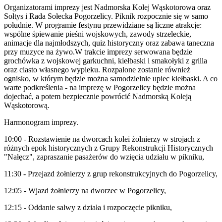
Organizatorami imprezy jest Nadmorska Kolej Wąskotorowa oraz
Sołtys i Rada Sołecka Pogorzelicy. Piknik rozpocznie się w samo
południe. W programie festynu przewidziane są liczne atrakcje:
wspólne śpiewanie pieśni wojskowych, zawody strzeleckie,
animacje dla najmłodszych, quiz historyczny oraz zabawa taneczna
przy muzyce na żywo.W trakcie imprezy serwowana będzie
grochówka z wojskowej garkuchni, kiełbaski i smakołyki z grilla
oraz ciasto własnego wypieku. Rozpalone zostanie również
ognisko, w którym będzie można samodzielnie upiec kiełbaski. A co
warte podkreślenia - na imprezę w Pogorzelicy będzie można
dojechać, a potem bezpiecznie powrócić Nadmorską Koleją
Wąskotorową.
Harmonogram imprezy.
10:00 - Rozstawienie na dworcach kolei żołnierzy w strojach z
różnych epok historycznych z Grupy Rekonstrukcji Historycznych
"Nałęcz", zapraszanie pasażerów do wzięcia udziału w pikniku,
11:30 - Przejazd żołnierzy z grup rekonstrukcyjnych do Pogorzelicy,
12:05 - Wjazd żołnierzy na dworzec w Pogorzelicy,
12:15 - Oddanie salwy z działa i rozpoczęcie pikniku,