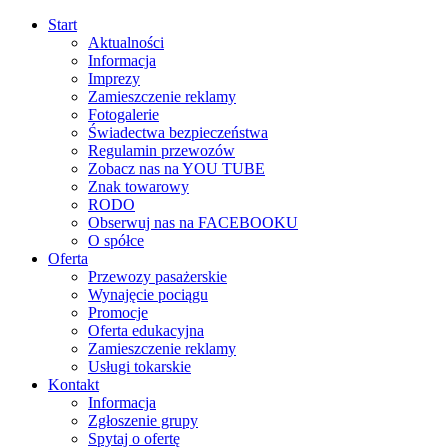
Start
Aktualności
Informacja
Imprezy
Zamieszczenie reklamy
Fotogalerie
Świadectwa bezpieczeństwa
Regulamin przewozów
Zobacz nas na YOU TUBE
Znak towarowy
RODO
Obserwuj nas na FACEBOOKU
O spółce
Oferta
Przewozy pasażerskie
Wynajęcie pociągu
Promocje
Oferta edukacyjna
Zamieszczenie reklamy
Usługi tokarskie
Kontakt
Informacja
Zgłoszenie grupy
Spytaj o ofertę