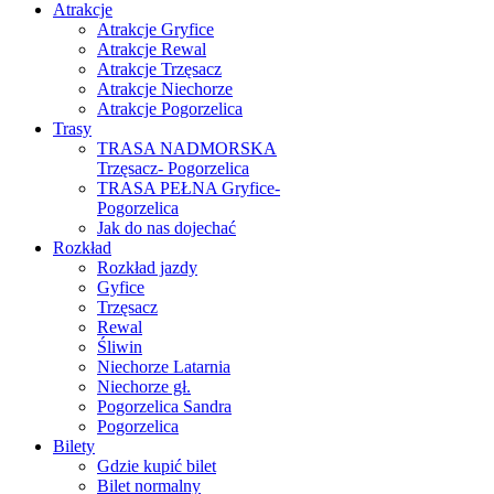
Atrakcje
Atrakcje Gryfice
Atrakcje Rewal
Atrakcje Trzęsacz
Atrakcje Niechorze
Atrakcje Pogorzelica
Trasy
TRASA NADMORSKA
Trzęsacz- Pogorzelica
TRASA PEŁNA Gryfice-
Pogorzelica
Jak do nas dojechać
Rozkład
Rozkład jazdy
Gyfice
Trzęsacz
Rewal
Śliwin
Niechorze Latarnia
Niechorze gł.
Pogorzelica Sandra
Pogorzelica
Bilety
Gdzie kupić bilet
Bilet normalny