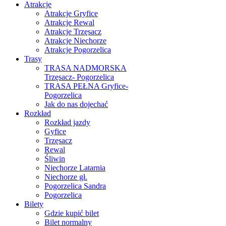
Atrakcje
Atrakcje Gryfice
Atrakcje Rewal
Atrakcje Trzęsacz
Atrakcje Niechorze
Atrakcje Pogorzelica
Trasy
TRASA NADMORSKA
Trzęsacz- Pogorzelica
TRASA PEŁNA Gryfice-
Pogorzelica
Jak do nas dojechać
Rozkład
Rozkład jazdy
Gyfice
Trzęsacz
Rewal
Śliwin
Niechorze Latarnia
Niechorze gł.
Pogorzelica Sandra
Pogorzelica
Bilety
Gdzie kupić bilet
Bilet normalny