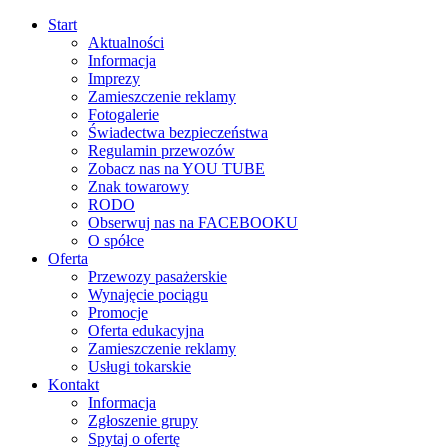
Start
Aktualności
Informacja
Imprezy
Zamieszczenie reklamy
Fotogalerie
Świadectwa bezpieczeństwa
Regulamin przewozów
Zobacz nas na YOU TUBE
Znak towarowy
RODO
Obserwuj nas na FACEBOOKU
O spółce
Oferta
Przewozy pasażerskie
Wynajęcie pociągu
Promocje
Oferta edukacyjna
Zamieszczenie reklamy
Usługi tokarskie
Kontakt
Informacja
Zgłoszenie grupy
Spytaj o ofertę