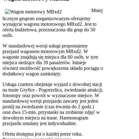
Mniej
licznym grupom zorganizowanym oferujemy
wynajęcie wagonu motorowego MBxd2. Jest to
oferta budżetowa, przeznaczona dla grup do 50
osób.
W standardowej wersji usługi proponujemy
przejazd wagonem motorowym MBxd2. W
wagonie znajdują się miejsca dla 60 osób, w tym
miejsca siedzące dla 39 pasażerów. Istnieje
również możliwość powiększenia składu pociągu o
dodatkowy wagon zamknięty.
Usługa czarteru obejmuje wyjazd z dowolnej stacji
na trasie Gryfice - Pogorzelica, zwiedzanie atrakcji,
fotostopy oraz powrót w wyznaczone miejsce. W
standardowej wersji przejazdu zawarty jest jeden
postój na zwiedzanie (czas trwania do 2 godz.)
oraz dwa 15-min. przystanki na zrobienie zdjęć w
dowolnym miejscu na trasie. Harmonogram
przejazdu ustalany jest indywidualnie.
Oferta dostępna jest o każdej porze roku.